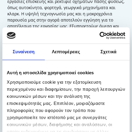
εργασίες επισκευής και ρεκτιφιέ οχημάτων πάσης φύσεως,
όπως αυτοκίνητα, φορτηγά, γεωργικά μηχανήματα και
κλαρκ. Η υψηλή τεχνογνωσία μας και η μακροχρόνια
παρουσία μας στην αγορά αποτελούν εγγύηση για το
αποτέλεσμα της εργασίας μας. Εξυπηρετούμε άμεσα και
υπεύθυνα όλα τα Δωδεκάνησα, ενώ χάρη στον
υπερσύγχρονο εξοπλισμό μας, παρέχουμε υπηρεσίες
ρεκτιφιέ για την άμεση αντιμετώπιση κάθε ανάγκης σας.
Συναίνεση
Λεπτομέρειες
Σχετικά
Αναλυτικά, οι υπηρεσίες μας:
Επισκευή αυτοκινήτων - φορτηγών - γεωργικών
Αυτή η ιστοσελίδα χρησιμοποιεί cookies
μηχανημάτων
Κλαρκ - αλλαγή και service κινητήρων
Χρησιμοποιούμε cookie για την εξατομίκευση
Έλεγχος φρένων
περιεχομένου και διαφημίσεων, την παροχή λειτουργιών
Σύστημα διευθύνσεων
κοινωνικών μέσων και την ανάλυση της
Ρεκτιφιέ κινητήρων
επισκεψιμότητάς μας. Επιπλέον, μοιραζόμαστε
Επισκευές σε καπάκια
πληροφορίες που αφορούν τον τρόπο που
Προέλεγχος ΚΤΕΟ
χρησιμοποιείτε τον ιστότοπό μας με συνεργάτες
Κολλήσεις αλουμινίου, INOX, μετάλλων κ.λπ.
Διαγνωστικός έλεγχος
κοινωνικών μέσων, διαφήμισης και αναλύσεων, οι
Κάρφωμα δίσκου συμπλέκτη
οποίοι ενδεχομένως να τις συνδυάσουν με άλλες